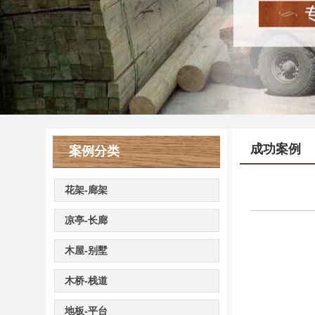
成功案例
案例分类
花架-廊架
凉亭-长廊
木屋-别墅
木桥-栈道
地板-平台