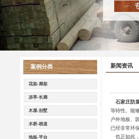
新闻资讯
案例分类
花架-廊架
凉亭-长廊
石家庄防
木屋-别墅
等特性。能
户外地板、
木桥-栈道
已经非常环
也正如此，
地板-平台