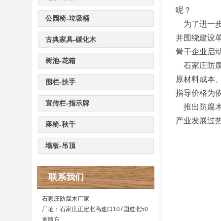
呢？
公园椅-垃圾桶
为了进一步
并围绕建设
古典家具-碳化木
骨干企业启
树池-花箱
石家庄防腐
原材料成本
围栏-扶手
指导价格为
宣传栏-指示牌
推出防腐木
产业发展过
座椅-秋千
墙板-吊顶
联系我们
石家庄防腐木厂家
厂址：石家庄正定北高速口107国道北50
米路东