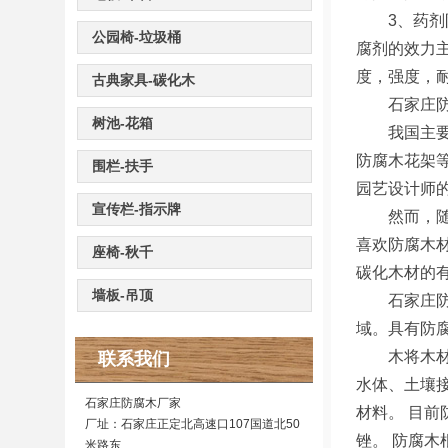
3、药剂防
公园椅-垃圾桶
腐剂的效力
度，强度，
古典家具-碳化木
石家庄防腐
树池-花箱
我国主要有
防腐木花架
围栏-扶手
园艺设计师
宣传栏-指示牌
然而，随着
喜欢防腐木
座椅-秋千
碳化木材的
墙板-吊顶
石家庄防腐
域。具有防
木将木材经
联系我们
水体、土壤
石家庄防腐木厂家
材料。 目前
厂址：石家庄正定北高速口107国道北50
锉。 防腐
米路东