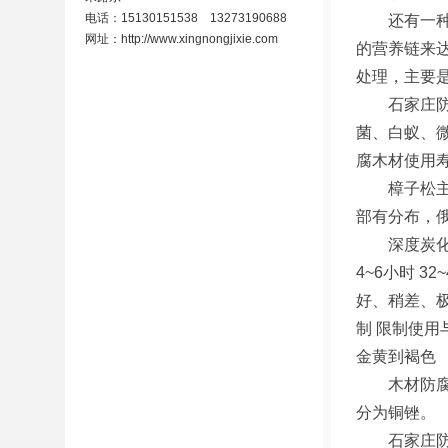
电话：15130151538 13273190688
还有一种没
网址：
http://www.xingnongjixie.com
的营养链来
处理，主要
石家庄防腐
菌、白蚁、
腐木材使用
樟子松主要
部有分布，
深度炭化木 
4~6小时 
好、稍差、极
制 限制使用
金黄到褐色
木材防腐剂 
分为铜锉。
石家庄防腐