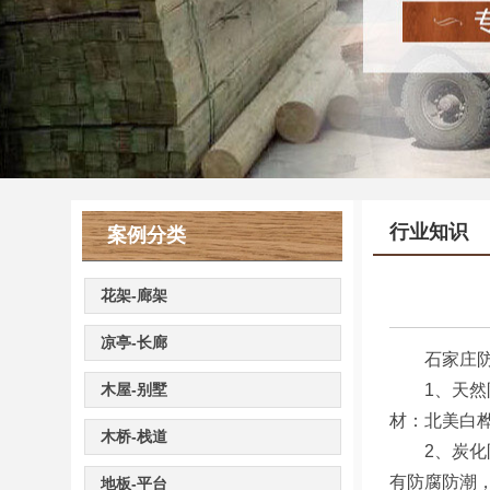
行业知识
案例分类
花架-廊架
凉亭-长廊
石家庄防腐
木屋-别墅
1、天然防
材：北美白
木桥-栈道
2、炭化防
有防腐防潮
地板-平台