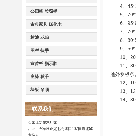
4、45*
公园椅-垃圾桶
5、70*
6、95*
古典家具-碳化木
7、70*7
树池-花箱
8、30*
9、50*
围栏-扶手
10、20
宣传栏-指示牌
11、30*
池外侧板条
座椅-秋千
12、10
墙板-吊顶
13、120
14、30*
联系我们
石家庄防腐木厂家
厂址：石家庄正定北高速口107国道北50
米路东