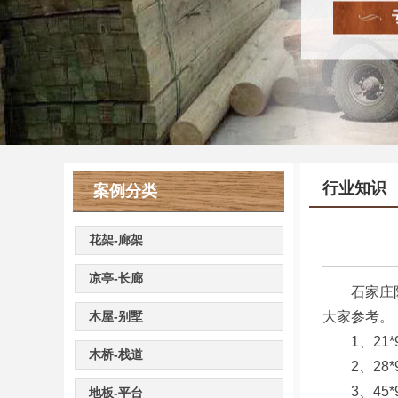
行业知识
案例分类
花架-廊架
凉亭-长廊
石家庄防腐
木屋-别墅
大家参考。
1、21*
木桥-栈道
2、28*
3、45*
地板-平台