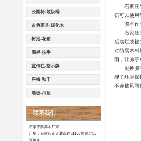
石家庄防腐
公园椅-垃圾桶
仍可以使用
凉亭作为一
古典家具-碳化木
石家庄防腐
树池-花箱
后腐烂或被
对防腐木材
围栏-扶手
雨，让凉亭
宣传栏-指示牌
更换凉亭等
现了环境保
座椅-秋千
不会被风雨
墙板-吊顶
联系我们
石家庄防腐木厂家
厂址：石家庄正定北高速口107国道北50
米路东