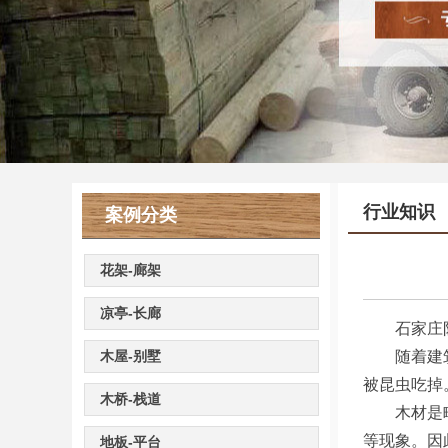
行业知识
案例分类
花架-廊架
凉亭-长廊
石家庄防
木屋-别墅
随着建筑业
被昆虫吃掉
木桥-栈道
木材是略带
等现象。因
地板-平台