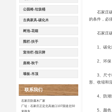
公园椅-垃圾桶
石家庄碳化
的条件，必
古典家具-碳化木
树池-花箱
石家庄碳
围栏-扶手
1、碳化地
宣传栏-指示牌
2、环保：
座椅-秋千
墙板-吊顶
3、尺寸稳
形、收缩和
联系我们
4、防潮增
石家庄防腐木厂家
厂址：石家庄正定北高速口107国道北50
5、颜色：
米路东