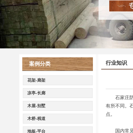
行业知识
案例分类
花架-廊架
凉亭-长廊
石家庄防腐
木屋-别墅
有所不同。
点。
木桥-栈道
国内常见的
地板-平台