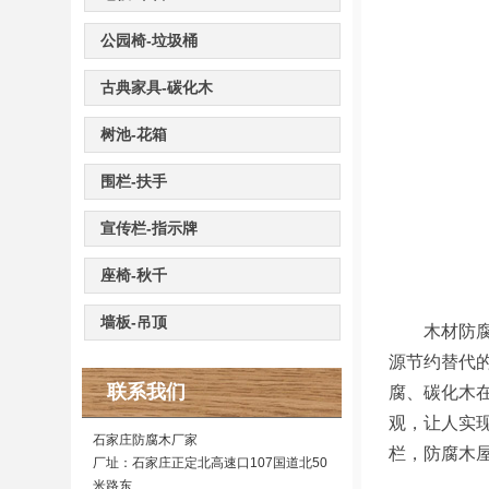
公园椅-垃圾桶
古典家具-碳化木
树池-花箱
围栏-扶手
宣传栏-指示牌
座椅-秋千
墙板-吊顶
木材防腐技
源节约替代
联系我们
腐、碳化木
观，让人实
石家庄防腐木厂家
栏，防腐木
厂址：石家庄正定北高速口107国道北50
米路东