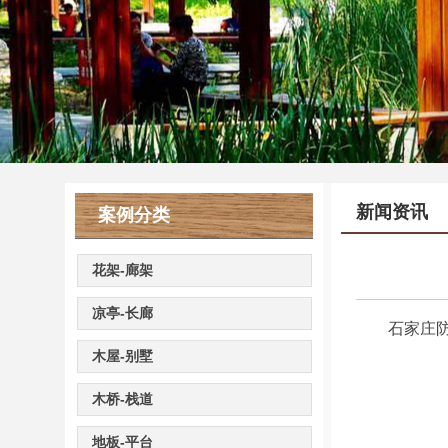
新闻资讯
案例分类
花架-廊架
凉亭-长廊
石家庄防腐
木屋-别墅
木桥-栈道
地板-平台