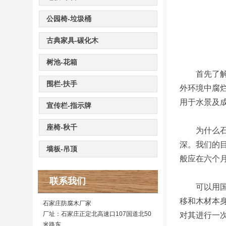
公园椅-垃圾桶
古典家具-碳化木
树池-花箱
首先了解石
围栏-扶手
外环境中腐
用于水景及
宣传栏-指示牌
座椅-秋千
为什么石家
深。我们的
墙板-吊顶
般应在六个
联系我们
可以用国产
移和木材本
石家庄防腐木厂家
厂址：石家庄正定北高速口107国道北50
对其进行一
米路东