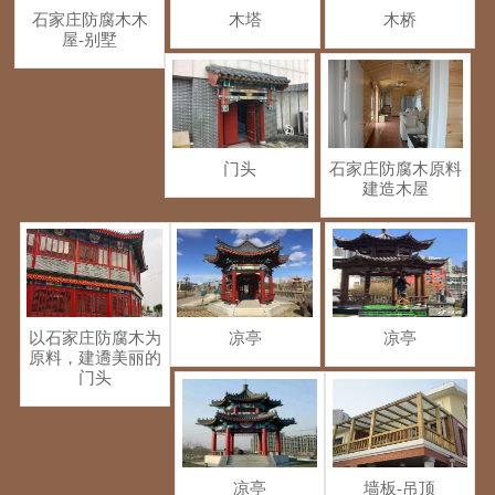
石家庄防腐木木
木塔
木桥
屋-别墅
门头
石家庄防腐木原料
建造木屋
以石家庄防腐木为
凉亭
凉亭
原料，建䢪美丽的
门头
凉亭
墙板-吊顶